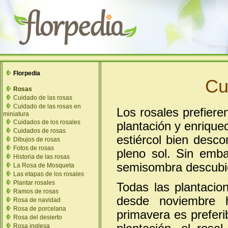
Florpedia
Cu
Rosas
Cuidado de las rosas
Cuidado de las rosas en
Los rosales prefiere
miniatura
Cuidados de los rosales
plantación y enrique
Cuidados de rosas
estiércol bien desco
Dibujos de rosas
Fotos de rosas
pleno sol. Sin emba
Historia de las rosas
semisombra descubie
La Rosa de Mosqueta
Las etapas de los rosales
Plantar rosales
Todas las plantacio
Ramos de rosas
desde noviembre h
Rosa de navidad
Rosa de porcelana
primavera es prefer
Rosa del desierto
Rosa inglesa