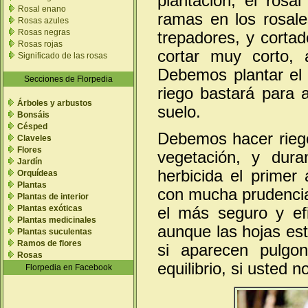
plantación, el ros
Rosal enano
ramas en los rosale
Rosas azules
Rosas negras
trepadores, y corta
Rosas rojas
cortar muy corto,
Significado de las rosas
Debemos plantar el r
Secciones de Florpedia
riego bastará para 
Árboles y arbustos
suelo.
Bonsáis
Césped
Debemos hacer riego
Claveles
Flores
vegetación, y dur
Jardín
herbicida el primer
Orquídeas
Plantas
con mucha prudencia
Plantas de interior
Plantas exóticas
el más seguro y ef
Plantas medicinales
aunque las hojas es
Plantas suculentas
Ramos de flores
si aparecen pulgon
Rosas
equilibrio, si usted n
Florpedia en Facebook