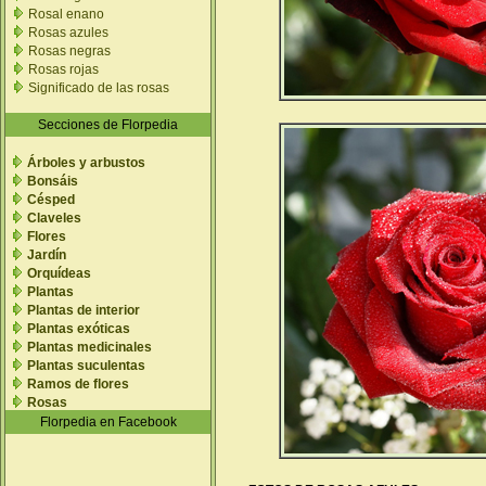
Rosal enano
Rosas azules
Rosas negras
Rosas rojas
Significado de las rosas
Secciones de Florpedia
Árboles y arbustos
Bonsáis
Césped
Claveles
Flores
Jardín
Orquídeas
Plantas
Plantas de interior
Plantas exóticas
Plantas medicinales
Plantas suculentas
Ramos de flores
Rosas
Florpedia en Facebook